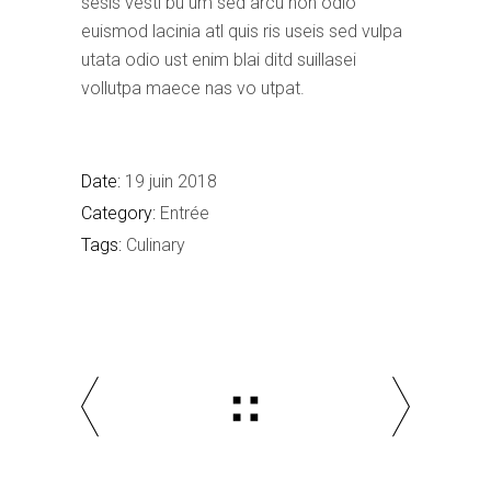
sesis vesti bu um sed arcu non odio
euismod lacinia atl quis ris useis sed vulpa
utata odio ust enim blai ditd suillasei
vollutpa maece nas vo utpat.
Date:
19 juin 2018
Category:
Entrée
Tags:
Culinary